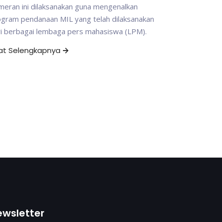
eran ini dilaksanakan guna mengenalkan
ogram pendanaan MIL yang telah dilaksanakan
ri berbagai lembaga pers mahasiswa (LPM).
hat Selengkapnya
ewsletter