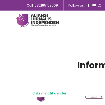
Follow us:
Call:
082185152569
Infor
diskriminatif gender