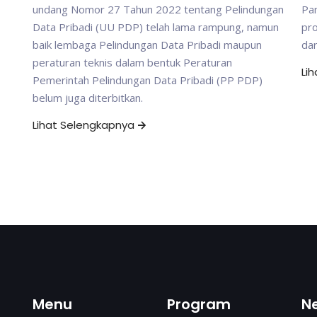
undang Nomor 27 Tahun 2022 tentang Pelindungan
Pam
Data Pribadi (UU PDP) telah lama rampung, namun
pr
baik lembaga Pelindungan Data Pribadi maupun
da
peraturan teknis dalam bentuk Peraturan
Li
Pemerintah Pelindungan Data Pribadi (PP PDP)
belum juga diterbitkan.
Lihat Selengkapnya
Menu
Program
N