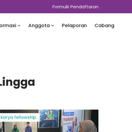
Formulir Pendaftaran
formasi
Anggota
Pelaporan
Cabang
Lingga
karya fellowship