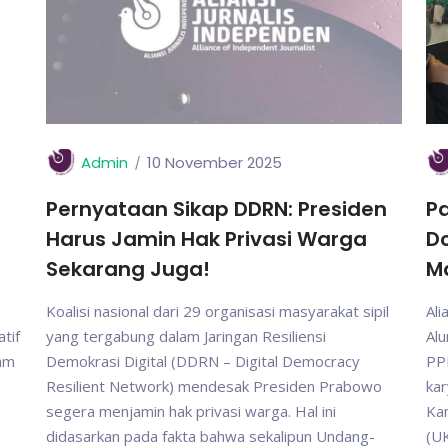
Admin
10 November 2025
Pernyataan Sikap DDRN: Presiden
Pa
Harus Jamin Hak Privasi Warga
D
Sekarang Juga!
M
Koalisi nasional dari 29 organisasi masyarakat sipil
Ali
tif
yang tergabung dalam Jaringan Resiliensi
Al
gam
Demokrasi Digital (DDRN – Digital Democracy
PP
Resilient Network) mendesak Presiden Prabowo
kar
segera menjamin hak privasi warga. Hal ini
Ka
didasarkan pada fakta bahwa sekalipun Undang-
(UK