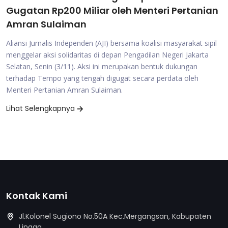
Gugatan Rp200 Miliar oleh Menteri Pertanian
Amran Sulaiman
Aliansi Jurnalis Independen (AJI) bersama koalisi masyarakat sipil
menggelar aksi solidaritas di depan Pengadilan Negeri Jakarta
Selatan, Senin (3/11). Aksi ini merupakan bentuk dukungan
terhadap Tempo yang tengah digugat secara perdata oleh
Menteri Pertanian Amran Sulaiman.
Lihat Selengkapnya
Kontak Kami
Jl.Kolonel Sugiono No.50A Kec.Mergangsan, Kabupaten
Lingga